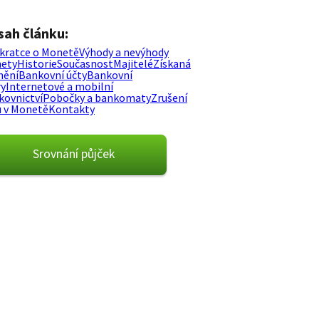
sah článku:
zkratce o Monetě
Výhody a nevýhody
ety
Historie
Současnost
Majitelé
Získaná
nění
Bankovní účty
Bankovní
ry
Internetové a mobilní
kovnictví
Pobočky a bankomaty
Zrušení
u v Monetě
Kontakty
Srovnání půjček