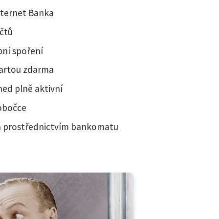
nternet Banka
účtů
bní spoření
kartou zdarma
hned plně aktivní
pobočce
a prostřednictvím bankomatu