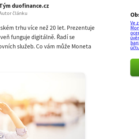
Tým duofinance.cz
Autor článku
Ob
Ve 
kém trhu více než 20 let. Prezentuje
Mon
oce
veň funguje digitálně. Řadí se
úvě
ban
vních služeb. Co vám může Moneta
účt