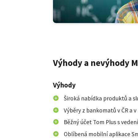
Výhody a nevýhody 
Výhody
Široká nabídka produktů a s
Výběry z bankomatů v ČR a v
Běžný účet Tom Plus s vede
Oblíbená mobilní aplikace S