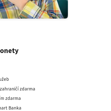
Monety
lužeb
 zahraničí zdarma
ním zdarma
mart Banka