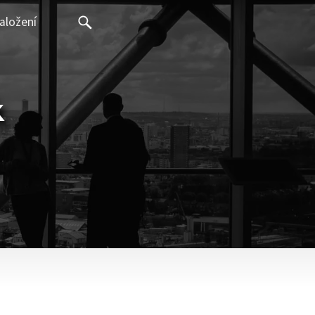
aložení
k