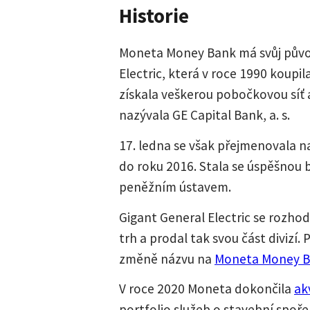
Historie
Moneta Money Bank má svůj půvo
Electric, která v roce 1990 koupila
získala veškerou pobočkovou síť a 
nazývala GE Capital Bank, a. s.
17. ledna se však přejmenovala 
do roku 2016. Stala se úspěšnou
peněžním ústavem.
Gigant General Electric se rozho
trh a prodal tak svou část divizí.
změně názvu na
Moneta Money 
V roce 2020 Moneta dokončila
ak
portfolio služeb o stavební spoře