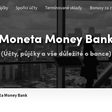
ůjčky
Spořicí účty
Termínované vklady
Bonusy za z
Moneta Money Ban
(Účty, půjčky a vše důležité o bance)
a Money Bank