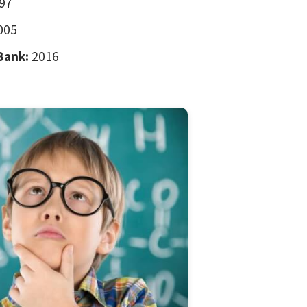
97
005
Bank:
2016