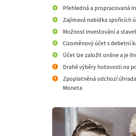
Přehledná a propracovaná I
Zajímavá nabídka spořicích 
Možnost investování a stave
Cizoměnový účet s debetní 
Účet lze založit online a je i
Drahé výběry hotovosti na 
Zpoplatněná odchozí úhrad
Moneta