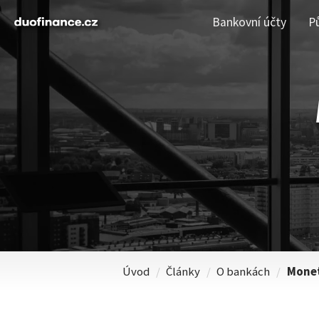
Bankovní účty
P
Úvod
/
Články
/
O bankách
/
Monet