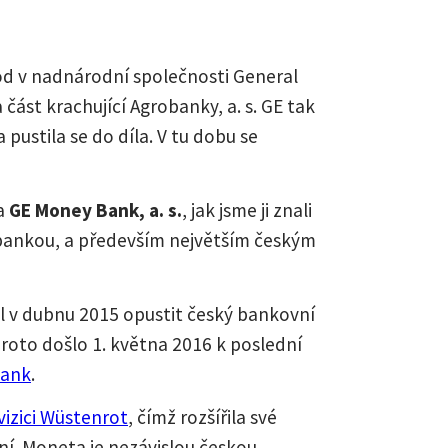
d v nadnárodní společnosti General
 část krachující Agrobanky, a. s. GE tak
pustila se do díla. V tu dobu se
na
GE Money Bank, a. s.
, jak jsme ji znali
 bankou, a především největším českým
dl v dubnu 2015 opustit český bankovní
 Proto došlo 1. května 2016 k poslední
Bank
.
vizici Wüstenrot
, čímž rozšířila své
ní. Moneta je nezávislou českou