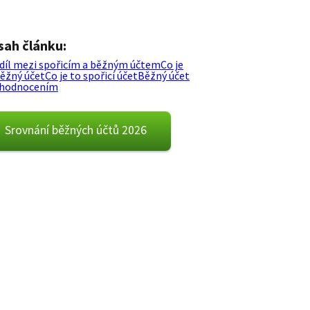
sah článku:
díl mezi spořicím a běžným účtem
Co je
běžný účet
Co je to spořicí účet
Běžný účet
zhodnocením
Srovnání běžných účtů 2026