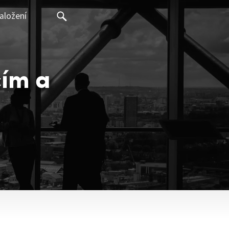
aložení
cím a