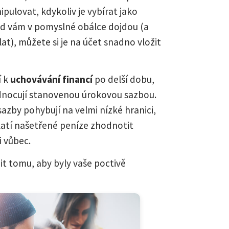
ulovat, kdykoliv je vybírat jako
ud vám v pomyslné obálce dojdou (a
t), můžete si je na účet snadno vložit
í k
uchovávání financí
po delší dobu,
dnocují stanovenou úrokovou sazbou.
azby pohybují na velmi nízké hranici,
platí našetřené peníze zhodnotit
 vůbec.
it tomu, aby byly vaše poctivě