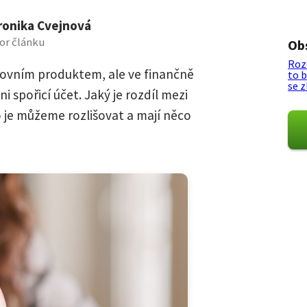
ronika Cvejnová
or článku
Ob
Roz
kovním produktem, ale ve finančně
to 
se 
 spořicí účet. Jaký je rozdíl mezi
je můžeme rozlišovat a mají něco