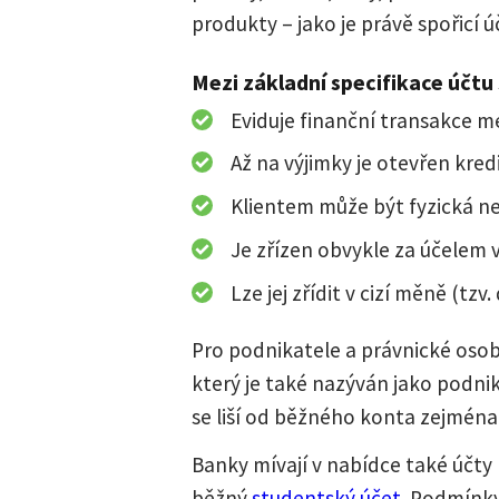
produkty – jako je právě spořicí ú
Mezi základní specifikace účtu 
Eviduje finanční transakce m
Až na výjimky je otevřen kre
Klientem může být fyzická n
Je zřízen obvykle za účelem vk
Lze jej zřídit v cizí měně (tzv
Pro podnikatele a právnické oso
který je také nazýván jako podnik
se liší od běžného konta zejména
Banky mívají v nabídce také účt
běžný
studentský účet
. Podmínky