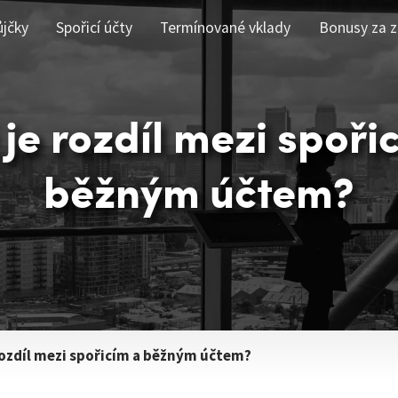
ůjčky
Spořicí účty
Termínované vklady
Bonusy za z
 je rozdíl mezi spoři
běžným účtem?
rozdíl mezi spořicím a běžným účtem?