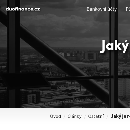
Bankovní účty
P
Jaký
Úvod
/
Články
/
Ostatní
/
Jaký je 