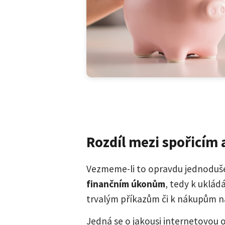
Rozdíl mezi spořicím
Vezmeme-li to opravdu jednoduš
finančním úkonům
, tedy k uklád
trvalým příkazům či k nákupům n
Jedná se o jakousi internetovou 