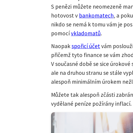
S penězi můžete neomezeně manip
hotovost v
bankomatech
, a pok
nikdo se nemá k tomu vám je posla
pomocí
vkladomatů
.
Naopak
spořicí účet
vám poslouž
přičemž tyto finance se vám zho
V současné době se sice úrokové s
ale na druhou stranu se stále vy
alespoň minimálním úrokem nežli
Můžete tak alespoň zčásti zabrán
vydělané peníze požírány inflací.