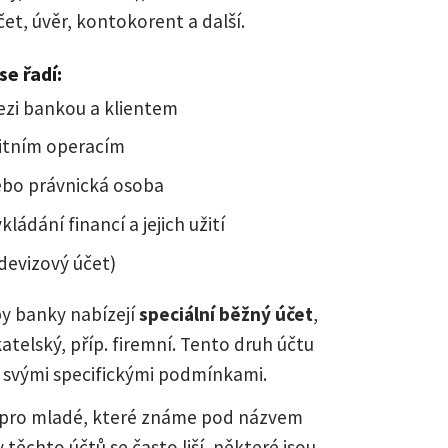
čet, úvěr, kontokorent a další.
se řadí:
ezi bankou a klientem
ditním operacím
ebo právnická osoba
ládání financí a jejich užití
. devizový účet)
by banky nabízejí
speciální běžný účet
,
atelský, příp. firemní. Tento druh účtu
 svými specifickými podmínkami.
y pro mladé, které známe pod názvem
 těchto účtů se často liší, některé jsou