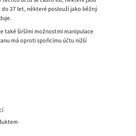
 do 27 let, některé poslouží jako běžný
duje.
uje také širšími možnostmi manipulace
ranu má oproti spořicímu účtu nižší
cí
oduktem