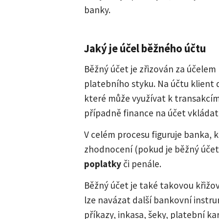
banky.
Jaký je účel běžného účtu
Běžný účet je zřizován za účele
platebního styku. Na účtu klient 
které může využívat k transakcí
případně finance na účet vkládat
V celém procesu figuruje banka, 
zhodnocení (pokud je běžný úče
poplatky
či penále.
Běžný účet je také takovou křižo
lze navázat další bankovní instr
příkazy, inkasa, šeky, platební ka