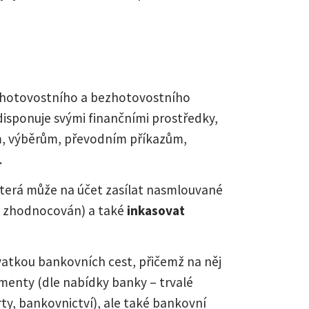
m hotovostního a bezhotovostního
disponuje svými finančními prostředky,
m, výběrům, převodním příkazům,
.
která může na účet zasílat nasmlouvané
t zhodnocován) a také
inkasovat
vatkou bankovních cest, přičemž na něj
umenty (dle nabídky banky – trvalé
rty, bankovnictví), ale také bankovní