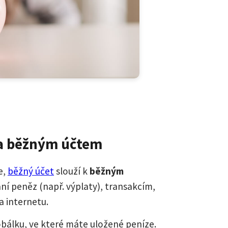
 a běžným účtem
e,
běžný účet
slouží k
běžným
ání peněz (např. výplaty), transakcím,
a internetu.
obálku, ve které máte uložené peníze.