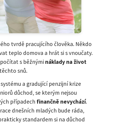
ého tvrdě pracujícího člověka. Někdo
vat teplo domova a hrát si s vnoučaty.
 počítat s běžnými
náklady na život
 těchto snů.
ystému a gradující penzijní krize
niorů důchod, se kterým nejsou
rých případech
finančně nevychází
.
nerace dnešních mladých bude ráda,
 prakticky standardem si na důchod