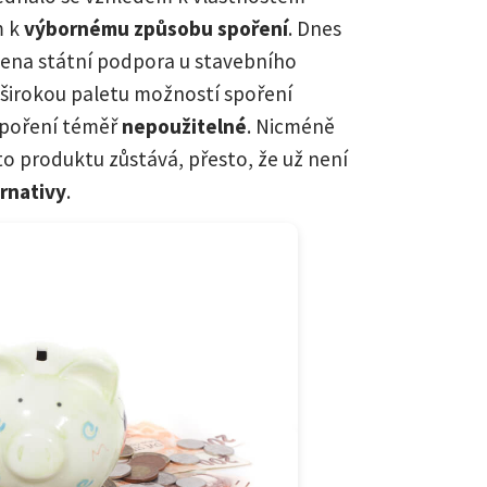
m k
výbornému způsobu spoření
. Dnes
ížena státní podpora u stavebního
i širokou paletu možností spoření
 spoření téměř
nepoužitelné
. Nicméně
to produktu zůstává, přesto, že už není
ernativy
.