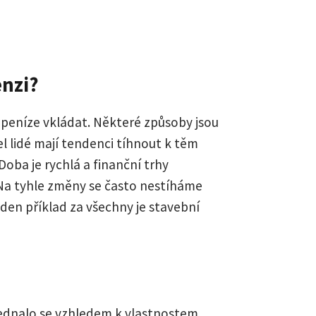
enzi?
peníze vkládat. Některé způsoby jsou
el lidé mají tendenci tíhnout k těm
Doba je rychlá a finanční trhy
. Na tyhle změny se často nestíháme
den příklad za všechny je stavební
jednalo se vzhledem k vlastnostem