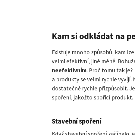
Kam si odkládat na p
Existuje mnoho způsobů, kam lze 
velmi efektivní, jiné méně. Bohuž
neefektivním
. Proč tomu tak je? 
a produkty se velmi rychle vyvíjí
dostatečně rychle přizpůsobit. Je
spoření, jakožto spořicí produkt.
Stavební spoření
Když stavební spoření začínalo, 