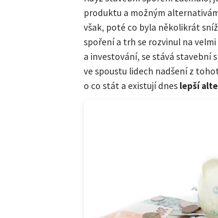
produktu a možným alternativá
však, poté co byla několikrát sn
spoření a trh se rozvinul na velm
a investování, se stává stavební
ve spoustu lidech nadšení z toho
o co stát a existují dnes
lepší alt