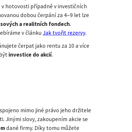
 v hotovosti případně v investičních
novanou dobou čerpání za 4–9 let lze
sových a realitních fondech
.
zebíráme v článku
Jak tvořit rezervy
.
nujete čerpat jako rentu za 10 a více
 být
investice do akcií
.
e spojeno mimo jiné právo jeho držitele
i. Jinými slovy, zakoupením akcie se
em
dané firmy. Díky tomu můžete