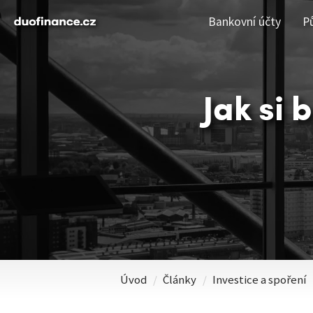
Bankovní účty
P
Jak si 
Úvod
/
Články
/
Investice a spoření