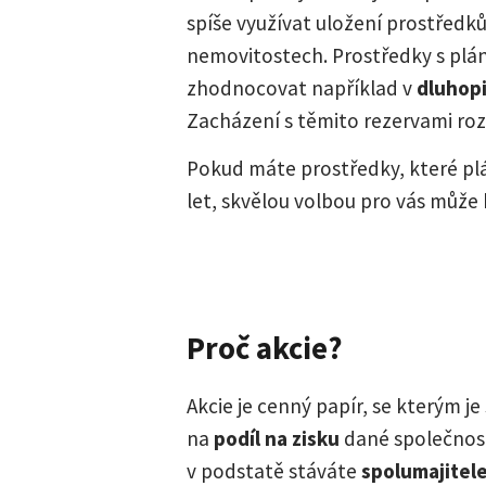
spíše využívat uložení prostředků
nemovitostech. Prostředky s plá
zhodnocovat například v
dluhopi
Zacházení s těmito rezervami ro
Pokud máte prostředky, které plá
let, skvělou volbou pro vás může
Proč akcie?
Akcie je cenný papír, se kterým j
na
podíl na zisku
dané společnost
v podstatě stáváte
spolumajitel