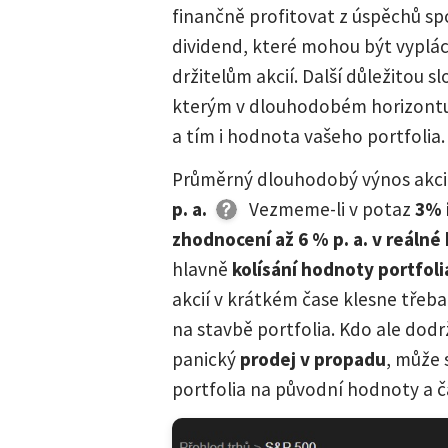
finančně profitovat z úspěchů spo
dividend, které mohou být vyplá
držitelům akcií. Další důležitou sl
kterým v dlouhodobém horizontu
a tím i hodnota vašeho portfolia.
Průměrný dlouhodobý výnos akcio
p. a
.
Vezmeme-li v potaz
3% 
zhodnocení až 6 % p. a. v reáln
hlavně
kolísání hodnoty portfoli
akcií v krátkém čase klesne třeba 
na stavbě portfolia. Kdo ale dodr
panický
prodej v propadu
, může 
portfolia na původní hodnoty a č