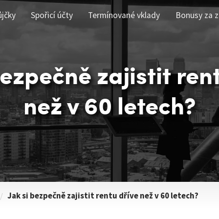
ůjčky
Spořicí účty
Termínované vklady
Bonusy za z
bezpečně zajistit ren
než v 60 letech?
/
Jak si bezpečně zajistit rentu dříve než v 60 letech?