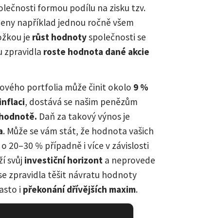
lečnosti formou podílu na zisku tzv.
ceny například jednou ročně všem
ožkou je
růst hodnoty
společnosti se
 zpravidla
roste hodnota dané akcie
vého portfolia může činit okolo
9 %
inflaci
, dostává se našim penězům
é hodnotě.
Daň za takový výnos je
a
. Může se vám stát, že hodnota vašich
o 20–30 % případně i více v závislosti
ží svůj
investiční horizont
a neprovede
se zpravidla těšit návratu hodnoty
asto i
překonání dřívějších maxim
.