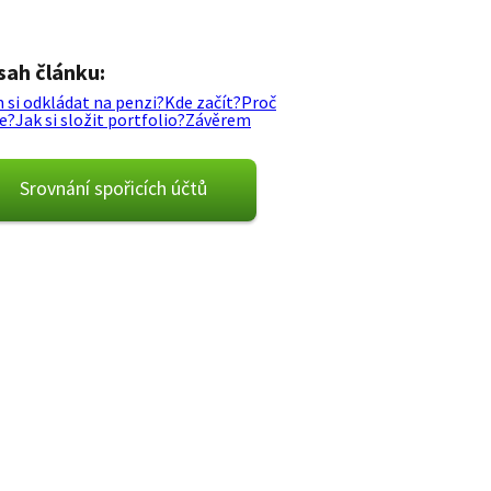
sah článku:
 si odkládat na penzi?
Kde začít?
Proč
e?
Jak si složit portfolio?
Závěrem
Srovnání spořicích účtů