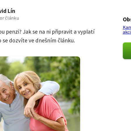
id Lín
or článku
Ob
Kam
 penzi? Jak se na ni připravit a vyplatí
akci
o se dozvíte ve dnešním článku.