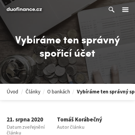
Vybíráme ten správný
spořicí účet
Úvod
/
Články
/
O bankách
/
Vybíráme ten správný spo
21. srpna 2020
Tomáš Korábečný
Datum zveřejnění
Autor článku
článku