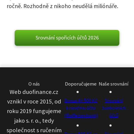
ročně. Rozhodně z nikoho neudělá miliónáře.
Srovnání spořicích účtů 2026
O nás
Doporučujeme
Naše srovnání
Web duofinance.cz
Bonus 6× 500 Kč
Srovnání
vznikl v roce 2015, od
k novému účtu
bankovních
roku 2019 fungujeme
(Raiffeisenbank)
účtů
jako s. r. o., tedy
společnost s ručením
Bonus 500 Kč za
Srovnání