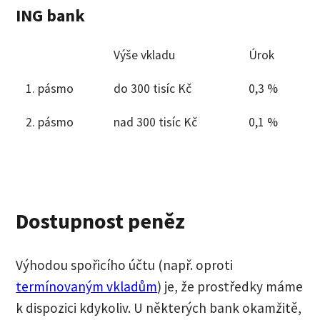
ING bank
Výše vkladu
Úrok
1. pásmo
do 300 tisíc Kč
0,3 %
2. pásmo
nad 300 tisíc Kč
0,1 %
Dostupnost peněz
Výhodou spořicího účtu (např. oproti
termínovaným vkladům
) je, že prostředky máme
k dispozici kdykoliv. U některých bank okamžitě,