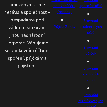
omezeným. Jsme
založení účtu
spořicích účtů
nezávislá společnost –
(mBank)
nespadáme pod
Srovnání
Půjčka Zonky
studentských
žádnou banku ani
účtů
jinou nadnárodní
korporaci. Věnujeme
Srovnání
se bankovním účtům,
půjček
spoření, půjčkám a
pojištění.
Srovnání
kreditních
karet
Srovnání
termínovaných
vkladů