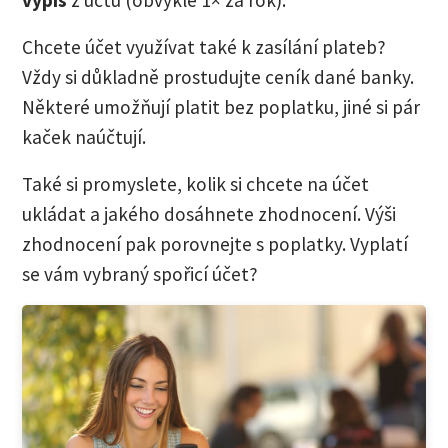
výpis
z účtu (obvykle 1× za rok).
Chcete účet využívat také k zasílání plateb?
Vždy si důkladně prostudujte ceník dané banky.
Některé umožňují platit bez poplatku, jiné si pár
kaček naúčtují.
Také si promyslete, kolik si chcete na účet
ukládat a jakého dosáhnete zhodnocení. Výši
zhodnocení pak porovnejte s poplatky. Vyplatí
se vám vybraný spořicí účet?