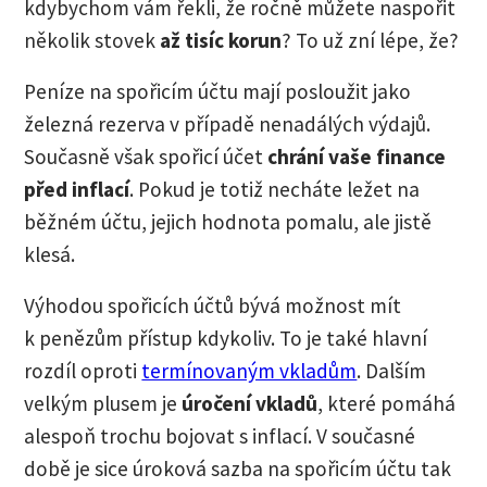
kdybychom vám řekli, že ročně můžete naspořit
několik stovek
až tisíc korun
? To už zní lépe, že?
Peníze na spořicím účtu mají posloužit jako
železná rezerva v případě nenadálých výdajů.
Současně však spořicí účet
chrání vaše finance
před inflací
. Pokud je totiž necháte ležet na
běžném účtu, jejich hodnota pomalu, ale jistě
klesá.
Výhodou spořicích účtů bývá možnost mít
k penězům přístup kdykoliv. To je také hlavní
rozdíl oproti
termínovaným vkladům
. Dalším
velkým plusem je
úročení vkladů
, které pomáhá
alespoň trochu bojovat s inflací. V současné
době je sice úroková sazba na spořicím účtu tak