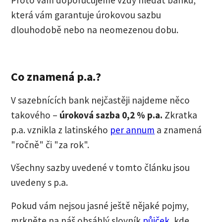
Proto vám doporučujeme vždy hledat banku,
která vám garantuje úrokovou sazbu
dlouhodobě nebo na neomezenou dobu.
Co znamená p.a.?
V sazebnících bank nejčastěji najdeme něco
takového –
úroková sazba 0,2 % p.a.
Zkratka
p.a. vznikla z latinského
per annum
a znamená
"ročně" či "za rok".
Všechny sazby uvedené v tomto článku jsou
uvedeny s p.a.
Pokud vám nejsou jasné ještě nějaké pojmy,
mrkněte na náš obsáhlý slovník
půjček
, kde