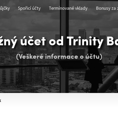
ůjčky
Spořicí účty
Termínované vklady
Bonusy za 
ný účet od Trinity 
(Veškeré informace o účtu)
k