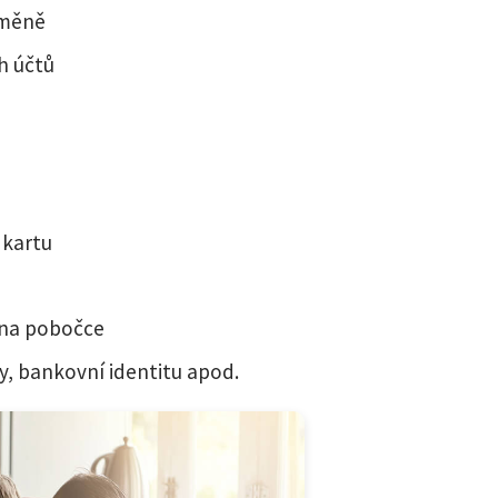
 měně
h účtů
 kartu
 na pobočce
, bankovní identitu apod.