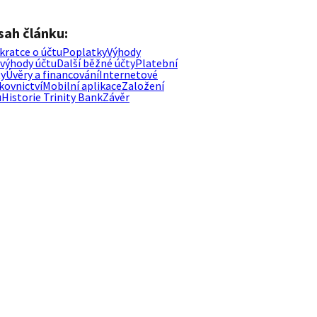
sah článku:
kratce o účtu
Poplatky
Výhody
evýhody účtu
Další běžné účty
Platební
ty
Úvěry a financování
Internetové
kovnictví
Mobilní aplikace
Založení
u
Historie Trinity Bank
Závěr