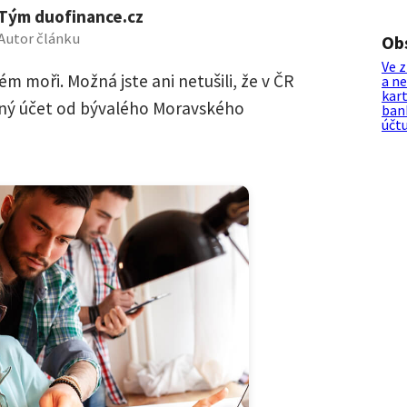
Tým duofinance.cz
Autor článku
Ob
Ve z
ém moři. Možná jste ani netušili, že v ČR
a n
kar
žný účet od bývalého Moravského
ban
účt