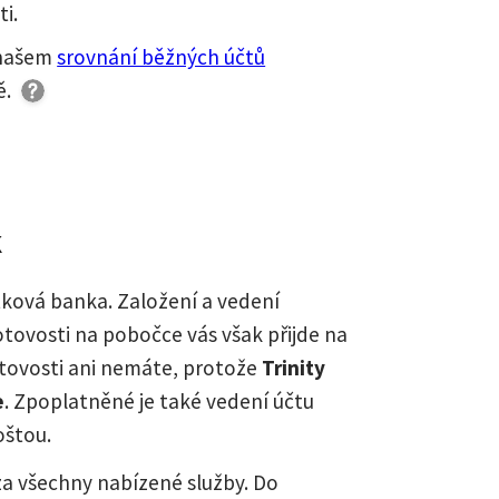
i.
 našem
srovnání běžných účtů
ě
.
k
tková banka. Založení a vedení
tovosti na pobočce vás však přijde na
otovosti ani nemáte, protože
Trinity
e
. Zpoplatněné je také vedení účtu
oštou.
a všechny nabízené služby. Do