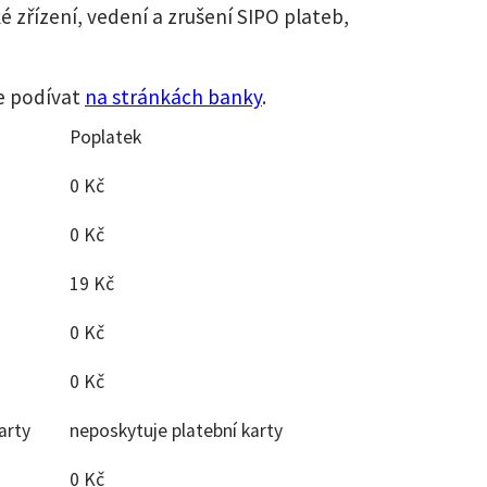
 zřízení, vedení a zrušení SIPO plateb,
e podívat
na stránkách banky
.
Poplatek
0 Kč
0 Kč
)
19 Kč
0 Kč
0 Kč
arty
neposkytuje platební karty
0 Kč