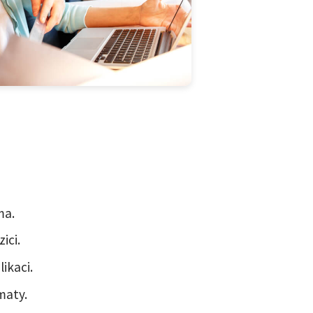
ma.
ici.
ikaci.
maty.